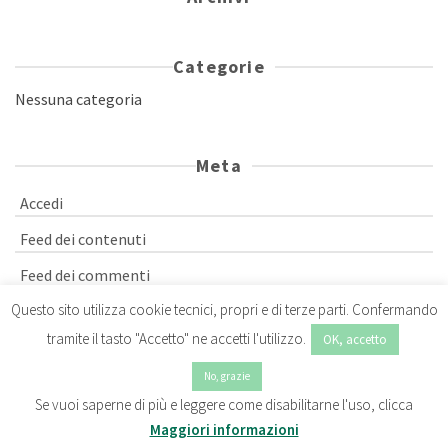
Categorie
Nessuna categoria
Meta
Accedi
Feed dei contenuti
Feed dei commenti
Questo sito utilizza cookie tecnici, propri e di terze parti. Confermando
WordPress.org
tramite il tasto "Accetto" ne accetti l'utilizzo.
OK, accetto
No, grazie
Se vuoi saperne di più e leggere come disabilitarne l'uso, clicca
Maggiori informazioni
© 2026 CAP 3D EARTH